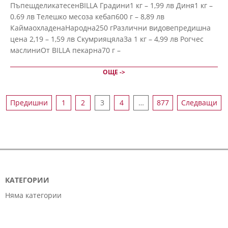
ПъпешделикатесенBILLA Градини1 кг – 1,99 лв Диня1 кг –
0.69 лв Телешко месоза кебап600 г – 8,89 лв
КаймаохладенаНародна250 гРазлични видовепредишна
цена 2,19 – 1,59 лв СкумрияцялаЗа 1 кг – 4,99 лв Рогчес
маслиниОт BILLA пекарна70 г –
ОЩЕ ->
НАВИГАЦИЯ
Предишни
1
2
3
4
…
877
Следващи
КАТЕГОРИИ
Няма категории