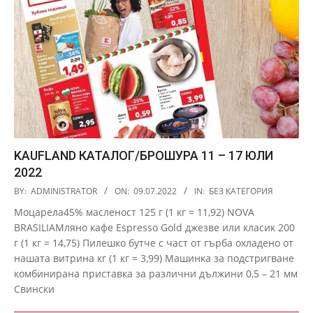
KAUFLAND КАТАЛОГ/БРОШУРА 11 – 17 ЮЛИ
2022
2022-
BY:
ADMINISTRATOR
ON:
09.07.2022
IN:
БЕЗ КАТЕГОРИЯ
07-
Моцарела45% масленост 125 г (1 кг = 11,92) NOVA
09
BRASILIAМляно кафе Espresso Gold джезве или класик 200
г (1 кг = 14,75) Пилешко бутче с част от гърба охладено от
нашата витрина кг (1 кг = 3,99) Машинка за подстригване
комбинирана приставка за различни дължини 0,5 – 21 мм
Свински