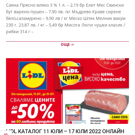
07-
Саяна Прясно мляко 3 % 1 л. – 2,19 бр Елит Мес Свински
13
бут варено-пушен – 7,90 лв. /кг Мъдрево Краве сирене
бяло,саламурено – 9,90 лв / кг Меско Шпек Мелник вакум
230 г. 23,87 лв. / кг – 5,49 бр Мисота Люти чушки класик /
рибки 314 г –
ОЩЕ ->
LIDL KАТАЛОГ 11 ЮЛИ – 17 ЮЛИ 2022 ОНЛАЙН