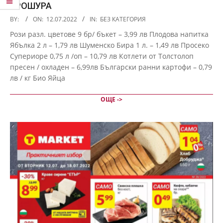
БРОШУРА
2022-
BY:
ON:
12.07.2022
IN:
БЕЗ КАТЕГОРИЯ
07-
Рози разл. цветове 9 бр/ бъкет – 3,99 лв Плодова напитка
12
Ябълка 2 л – 1,79 лв Шуменско Бира 1 л. – 1,49 лв Просеко
Супериоре 0,75 л /оп – 10,79 лв Котлети от Толстолоп
пресен / охладен – 6,99лв Български ранни картофи – 0,79
лв / кг Био Яйца
ОЩЕ ->