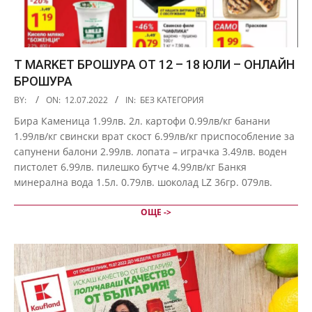
T MARKET БРОШУРА ОТ 12 – 18 ЮЛИ – ОНЛАЙН
БРОШУРА
2022-
BY:
ON:
12.07.2022
IN:
БЕЗ КАТЕГОРИЯ
07-
Бира Каменица 1.99лв. 2л. картофи 0.99лв/кг банани
12
1.99лв/кг свински врат скост 6.99лв/кг приспособление за
сапунени балони 2.99лв. лопата – играчка 3.49лв. воден
пистолет 6.99лв. пилешко бутче 4.99лв/кг Банкя
минерална вода 1.5л. 0.79лв. шоколад LZ 36гр. 079лв.
ОЩЕ ->