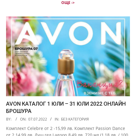
ОЩЕ ->
AVON КАТАЛОГ 1 ЮЛИ – 31 ЮЛИ 2022 ОНЛАЙН
БРОШУРА
2022-
BY:
ON:
07.07.2022
IN:
БЕЗ КАТЕГОРИЯ
07-
Комплект Celebre от 2 -15,99 лв. Комплект Passion Dance
07
от 2 14,99 лв. Душ гел Lagoon 8,49 лв. 720 мл (1,18 лв. / 100