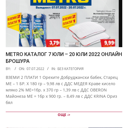
METRO КАТАЛОГ 7 ЮЛИ – 20 ЮЛИ 2022 ОНЛАЙН
БРОШУРА
2022-
BY:
ON:
07.07.2022
IN:
БЕЗ КАТЕГОРИЯ
07-
ВЗЕМИ 2 ПЛАТИ 1 Орехите Добруджански бабек, Старец
07
МЕ – 1 БР. Х 180 гр – 9,98 лв с ДДС МЕДЕЯ Краве кисело
мляко 2% МЕ=1бр. х 370 гр – 1,39 лв с ДДС OBERON
Майонеза МЕ = 1бр х 900 гр. – 8,49 лв с ДДС KRINA Ориз
бял
ОЩЕ ->