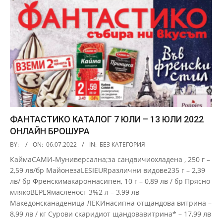
ФАНТАСТИКО КАТАЛОГ 7 ЮЛИ – 13 ЮЛИ 2022
ОНЛАЙН БРОШУРА
2022-
BY:
ON:
06.07.2022
IN:
БЕЗ КАТЕГОРИЯ
07-
КаймаСАМИ-Муниверсална;за сандвичиохладена , 250 г –
06
2,59 лв/бр МайонезаLESIEURразлични видове235 г – 2,39
лв/ бр Френскимакароннасипен, 10 г – 0,89 лв / бр Прясно
млякоВЕРЕЯмасленост 3%2 л – 3,99 лв
Македонсканаденица ЛЕКИнасипна отщандова витрина –
8,99 лв / кг Сурови скаридиот щандовавитрина* – 17,99 лв