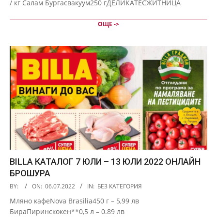
/ кг Салам Бургасвакуум250 гДЕЛИКАТЕСЖИТНИЦА
ОЩЕ ->
BILLA КАТАЛОГ 7 ЮЛИ – 13 ЮЛИ 2022 ОНЛАЙН
БРОШУРА
2022-
BY:
ON:
06.07.2022
IN:
БЕЗ КАТЕГОРИЯ
07-
Мляно кафеNova Brasilia450 г – 5,99 лв
06
БираПиринскокен**0,5 л – 0.89 лв