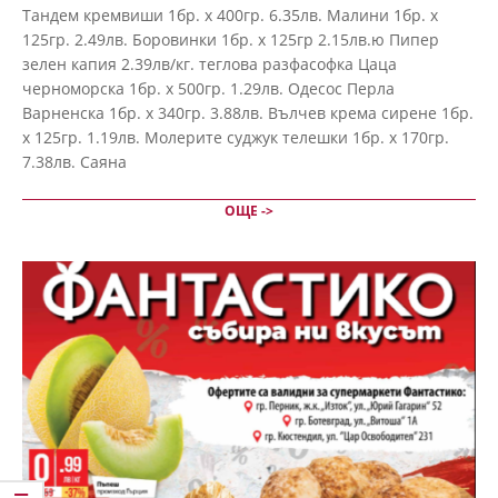
07-
Тандем кремвиши 1бр. х 400гр. 6.35лв. Малини 1бр. х
27
125гр. 2.49лв. Боровинки 1бр. х 125гр 2.15лв.ю Пипер
зелен капия 2.39лв/кг. теглова разфасофка Цаца
черноморска 1бр. х 500гр. 1.29лв. Одесос Перла
Варненска 1бр. х 340гр. 3.88лв. Вълчев крема сирене 1бр.
х 125гр. 1.19лв. Молерите суджук телешки 1бр. х 170гр.
7.38лв. Саяна
ОЩЕ ->