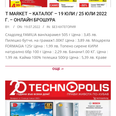
T MARKET – КАТАЛОГ – 19 ЮЛИ / 25 ЮЛИ 2022
Г. – ОНЛАЙН БРОШУРА
2022-
BY:
ON:
19.07.2022
IN:
БЕЗ КАТЕГОРИЯ
07-
Сладолед FAMILIA ван/карамел 505 г Цена : 3,45 лв.
19
Пилешко бутче, на грамаж1.00КГ Цена : 3,89 лв. Моцарела
FORMAGIA 125г Цена : 1,99 лв. Топено сирене КИРИ
натурално 6бр 100 г Цена : 2,29 лв. Банани1.00 КГ. Цена :
1,99 лв. Кайма 100% телешка 500гр Цена : 5,39 лв. Краве
ОЩЕ ->