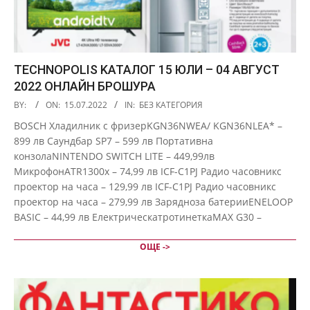
TECHNOPOLIS KАТАЛОГ 15 ЮЛИ – 04 АВГУСТ
2022 ОНЛАЙН БРОШУРА
2022-
BY:
ON:
15.07.2022
IN:
БЕЗ КАТЕГОРИЯ
07-
BOSCH Хладилник с фризерKGN36NWEA/ KGN36NLEA* –
15
899 лв Саундбар SP7 – 599 лв Портативна
конзолаNINTENDO SWITCH LITE – 449,99лв
МикрофонATR1300x – 74,99 лв ICF-C1PJ Радио часовникс
проектор на часа – 129,99 лв ICF-C1PJ Радио часовникс
проектор на часа – 279,99 лв Зарядноза батерииENELOOP
BASIC – 44,99 лв ЕлектрическатротинеткаMAX G30 –
ОЩЕ ->