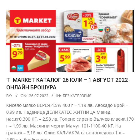
T- MARKET КАТАЛОГ 26 ЮЛИ – 1 АВГУСТ 2022
ОНЛАЙН БРОШУРА
2022-
BY:
ON:
26.07.2022
IN:
БЕЗ КАТЕГОРИЯ
07-
Кисело мляко ВЕРЕЯ 4.5% 400 г – 1,19 лв. Авокадо Брой –
26
0,99 лв. Наденица ДЕЛИКАТЕС ЖИТНИЦА Макед.
нас.кг0.300 КГ. – 2,58 лв. Топено сирене Вълчев класик,170
г – 1,99 лв. Маслини черни Мамут 101-1100.40 КГ. На
грамаж – 3,16 лв. Олио КАЛИАКРА слънчогледово 1 л –
4,89 лв. Бонбониера