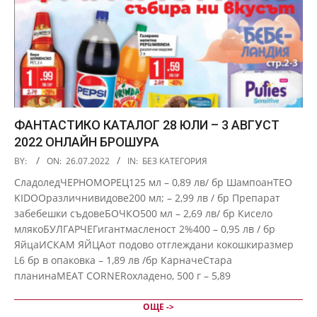
ФАНТАСТИКО КАТАЛОГ 28 ЮЛИ – 3 АВГУСТ
2022 ОНЛАЙН БРОШУРА
2022-
BY:
ON:
26.07.2022
IN:
БЕЗ КАТЕГОРИЯ
07-
СладоледЧЕРНОМОРЕЦ125 мл – 0,89 лв/ бр ШампоанTEO
26
KIDOOразличнивидове200 мл; – 2,99 лв / бр Препарат
забебешки съдовеБОЧКО500 мл – 2,69 лв/ бр Кисело
млякоБУЛГАРЧЕГигантмасленост 2%400 – 0,95 лв / бр
ЯйцаИСКАМ ЯЙЦАот подово отглеждани кокошкиразмер
L6 бр в опаковка – 1,89 лв /бр КарначеСтара
планинаMEAT CORNERохладено, 500 г – 5,89
ОЩЕ ->