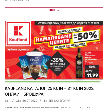
ОЩЕ ->
KAUFLAND КАТАЛОГ 25 ЮЛИ – 31 ЮЛИ 2022
ОНЛАЙН БРОШУРА
2022-
BY:
ON:
26.07.2022
IN:
БЕЗ КАТЕГОРИЯ
07-
Свинско филеварено-пушенокг(1 кг = 7,89) – 7,89 лв