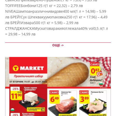
26
TOFFIFEEБонбони125 г(1 кг = 22,32) – 2,79 лв
NIVEAШампоанразличнивидове400 мл(1 л = 14,98) – 5,99
лв БРЕЙ!Сух Шпеквакуумопаковка250 г(1 кг = 17,96) – 4,49
лв БРЕЙ!Извара500 г(1 кг = 5,98) – 2,99 лв
СТРАЛДЖАНСКАМускатоваракияотлежала40% vol0,5 л(1 л
= 29,98 – 14,99 лв
ОЩЕ ->