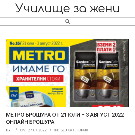
Skip
Navigation
Училище за жени
to
Menu
content
Search
МЕТРО БРОШУРА ОТ 21 ЮЛИ – 3 АВГУСТ 2022
ОНЛАЙН БРОШУРА
2022-
BY:
ON:
27.07.2022
IN:
БЕЗ КАТЕГОРИЯ