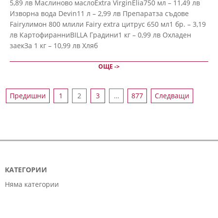
5,89 лв Маслиново маслоExtra VirginElia750 мл – 11,49 лв
Изворна вода Devin11 л – 2,99 лв Препаратза съдове
Fairyлимон 800 млили Fairy extra цитрус 650 мл1 бр. – 3,19
лв КартофиранниBILLA Градини1 кг – 0,99 лв Охладен
заекЗа 1 кг – 10,99 лв Хляб
ОЩЕ ->
НАВИГАЦИЯ
Предишни
1
2
3
…
877
Следващи
КАТЕГОРИИ
Няма категории