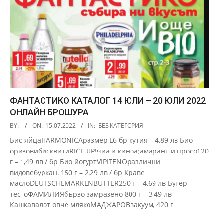
ФАНТАСТИКО КАТАЛОГ 14 ЮЛИ – 20 ЮЛИ 2022
ОНЛАЙН БРОШУРА
2022-
BY:
ON:
15.07.2022
IN:
БЕЗ КАТЕГОРИЯ
07-
Био яйцаHARMONICAразмер L6 бр кутия – 4,89 лв Био
15
оризовибисквитиRICE UP!чиа и киноа;амарант и просо120
г – 1,49 лв / бр Био йогуртVIPITENOразлични
видовебуркан, 150 г – 2,29 лв / бр Краве
маслоDEUTSCHEMARKENBUTTER250 г – 4,69 лв Бутер
тестоФАМИЛИЯбързо замразено 800 г – 3,49 лв
Кашкавалот овче млякоМАДЖАРОВвакуум, 420 г