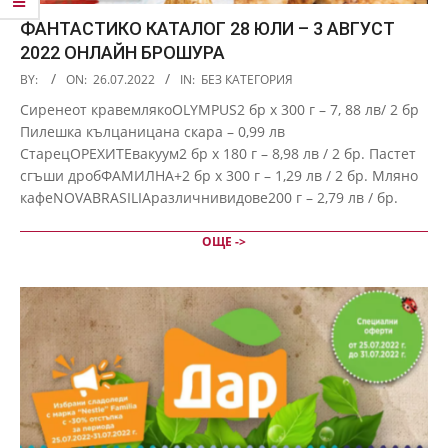
ФАНТАСТИКО КАТАЛОГ 28 ЮЛИ – 3 АВГУСТ
2022 ОНЛАЙН БРОШУРА
2022-
BY:
ON:
26.07.2022
IN:
БЕЗ КАТЕГОРИЯ
07-
Сиренеот кравемлякоOLYMPUS2 бр х 300 г – 7, 88 лв/ 2 бр
26
Пилешка кълцаницана скара – 0,99 лв
СтарецОРЕХИТЕвакуум2 бр х 180 г – 8,98 лв / 2 бр. Пастет
сгъши дробФАМИЛНА+2 бр х 300 г – 1,29 лв / 2 бр. Мляно
кафеNOVABRASILIAразличнивидове200 г – 2,79 лв / бр.
ОЩЕ ->