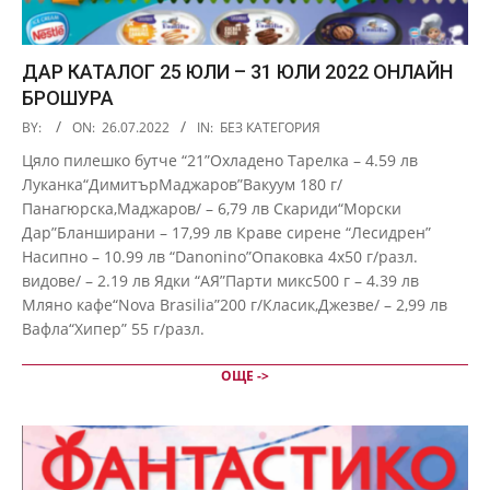
ДАР КАТАЛОГ 25 ЮЛИ – 31 ЮЛИ 2022 ОНЛАЙН
БРОШУРА
2022-
BY:
ON:
26.07.2022
IN:
БЕЗ КАТЕГОРИЯ
07-
Цяло пилешко бутче “21”Охладено Тарелка – 4.59 лв
26
Луканка“ДимитърМаджаров”Вакуум 180 г/
Панагюрска,Маджаров/ – 6,79 лв Скариди“Морски
Дар”Бланширани – 17,99 лв Краве сирене “Лесидрен”
Насипно – 10.99 лв “Danonino”Опаковка 4х50 г/разл.
видове/ – 2.19 лв Ядки “АЯ”Парти микс500 г – 4.39 лв
Мляно кафе“Nova Brasilia”200 г/Класик,Джезве/ – 2,99 лв
Вафла“Хипер” 55 г/разл.
ОЩЕ ->