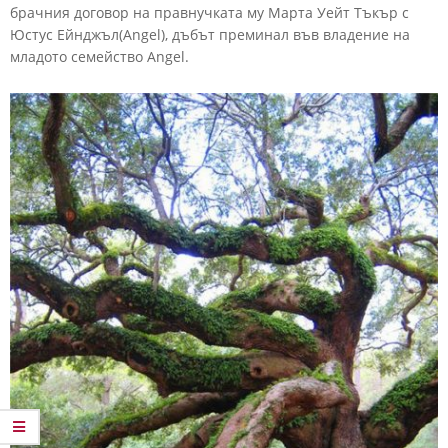
брачния
договор
на
правнучката
му
Марта Уейт Тъкър
с
Юстус
Ейнджъл(Angel),
дъбът
преминал
във
владение
на
младото
семейство
Angel.