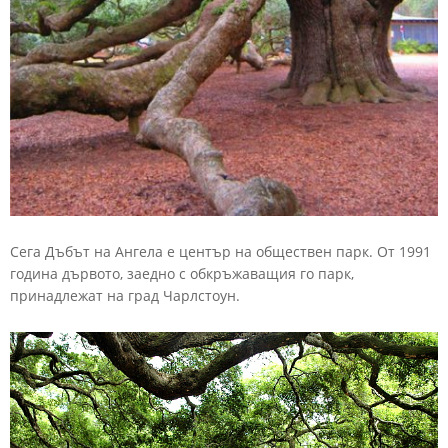
Сега
Дъбът
на
Ангела
е
център
на
обществен
парк. От
1991
година
дървото,
заедно
с
обкръжаващия
го
парк,
принадлежат
на
град
Чарлстоун.