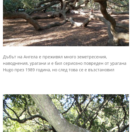
Дъбът
на
Ангела
е
преживял
много
земетресения,
наводнения,
урагани
и
е
бил
сериозно
повреден
от
урагана
Hugo
през
1989
година,
но
след
това
се
е
възстановил