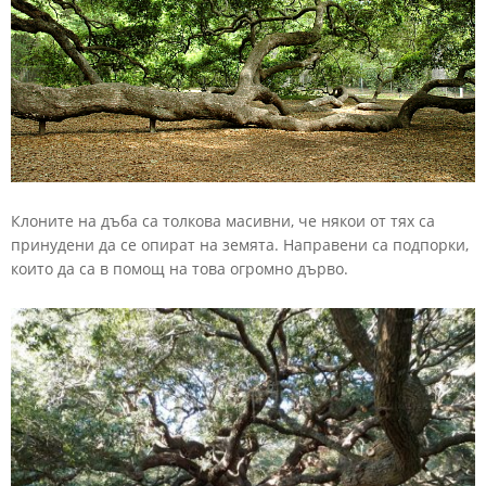
Клоните
на
дъба
са
толкова
масивни,
че
някои
от
тях
са
принудени
да
се
опират
на
земята. Направени
са
подпорки,
които
да
са
в
помощ
на
това
огромно
дърво.