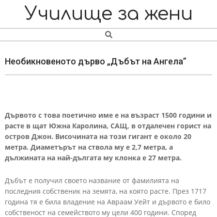
Skip
Navigation
Училище за жени
to
Menu
content
Search
Необикновеното дърво „Дъбът на Ангела”
Дървото
с
това
поетично
име
е
на
възраст
1500
години
и
расте
в
щат
Южна
Каролина, САЩ,
в
отдалечен
горист
на
остров
Джон.
Височината
на
този
гигант
е
около
20
метра. Диаметърът
на
ствола
му
е
2,7 метра, а
дължината
на
най-дългата
му
клонка
е
27
метра.
Дъбът
е
получил
своето
название
от
фамилията
на
последния
собственик
на
земята,
на
която
расте.
През
1717
година
тя
е
била
владение
на
Авраам
Уейт
и
дървото
е
било
собственост
на
семейството
му
цели
400
години.
Според