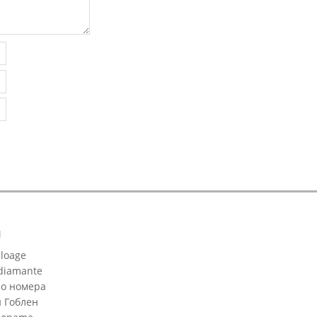
И
aloage
diamante
по номера
 Гоблен