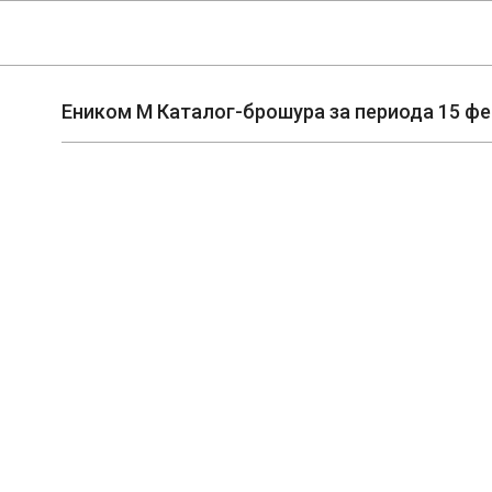
Skip
Navigation
to
Menu
content
Еником М Каталог-брошура за периода 15 фе