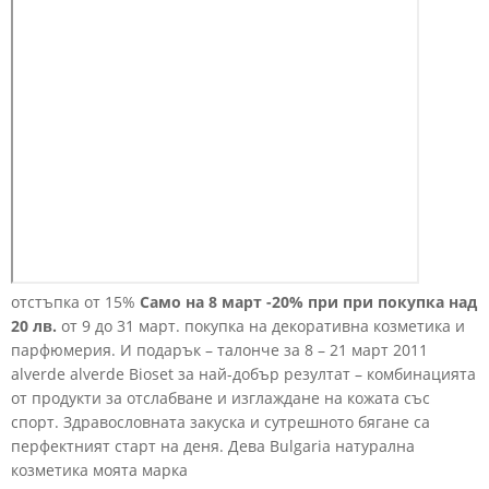
отстъпка от 15%
Само на 8 март -20% при при покупка над
20 лв.
от 9 до 31 март. покупка на декоративна козметика и
парфюмерия. И подарък – талонче за 8 – 21 март 2011
alverde alverde Bioset за най-добър резултат – комбинацията
от продукти за отслабване и изглаждане на кожата със
спорт. Здравословната закуска и сутрешното бягане са
перфектният старт на деня. Дева Bulgaria натурална
козметика моята марка