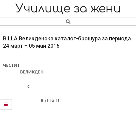
Skip
Navigation
Училище за жени
to
Menu
content
Search
BILLA Великденска каталог-брошура за периода
24 март – 05 май 2016
ЧЕСТИТ
ВЕЛИКДЕН
с
B i l l a ! ! !