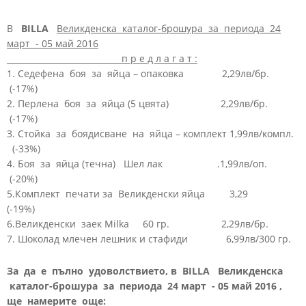
В
BILLA
Великденска каталог-брошура за периода 24
март - 05 май 2016
п р е д л а г а т :
1. Седефена боя за яйца – опаковка 2,29лв/бр.
(-17%)
2. Перлена боя за яйца (5 цвята) 2,29лв/бр.
(-17%)
3. Стойка за боядисване на яйца – комплект 1,99лв/компл.
(-33%)
4. Боя за яйца (течна) Шел лак .1,99лв/оп.
(-20%)
5.Комплект печати за Великденски яйца 3,29
(-19%)
6.Великденски заек Milka 60 гр. 2,29лв/бр.
7. Шоколад млечен лешник и стафиди 6,99лв/300 гр.
За да е пълно удоволствието, в BILLA Великденска
каталог-брошура за периода 24 март - 05 май 2016 ,
ще намерите още: