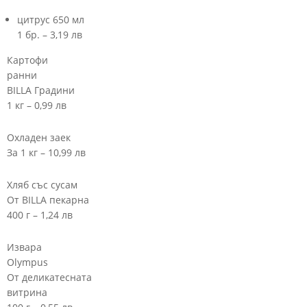
цитрус 650 мл
1 бр. – 3,19 лв
Картофи
ранни
BILLA Градини
1 кг – 0,99 лв
Охладен заек
За 1 кг – 10,99 лв
Хляб със сусам
От BILLA пекарна
400 г – 1,24 лв
Извара
Olympus
От деликатесната
витрина