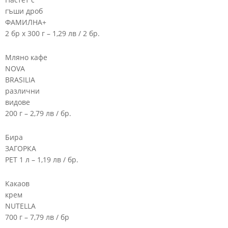
гъши дроб
ФАМИЛНА+
2 бр х 300 г – 1,29 лв / 2 бр.
Мляно кафе
NOVA
BRASILIA
различни
видове
200 г – 2,79 лв / бр.
Бира
ЗАГОРКА
PET 1 л – 1,19 лв / бр.
Какаов
крем
NUTELLA
700 г – 7,79 лв / бр