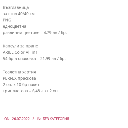
Възглавница
за стол 40/40 см
PNG
едноцветна
различни цветове – 4,79 лв / бр.
Капсули за пране
ARIEL Color All in1
54 бр в опаковка – 21,99 лв / бр.
Тоалетна хартия
PERFEX праскова
2 оп. х 10 бр пакет,
трипластова – 6,48 лв / 2 оп.
2022-
07-
ON:
26.07.2022
IN:
БЕЗ КАТЕГОРИЯ
26