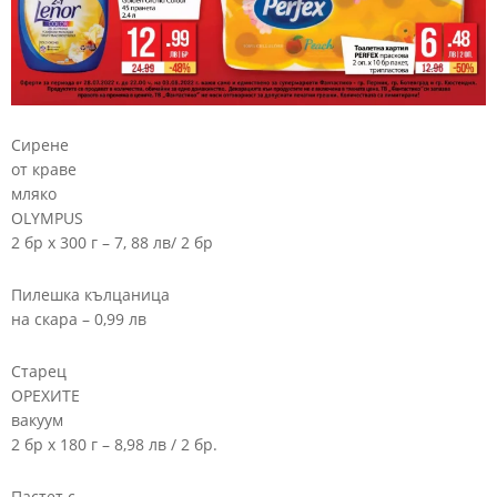
Сирене
от краве
мляко
OLYMPUS
2 бр х 300 г – 7, 88 лв/ 2 бр
Пилешка кълцаница
на скара – 0,99 лв
Старец
ОРЕХИТЕ
вакуум
2 бр х 180 г – 8,98 лв / 2 бр.
Пастет с