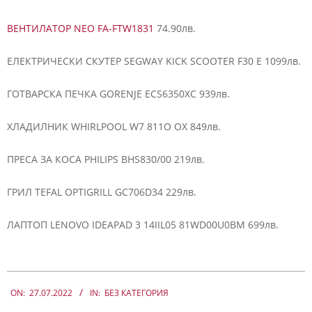
ВЕНТИЛАТОР NEO FA-FTW1831
74.90лв.
ЕЛЕКТРИЧЕСКИ СКУТЕР SEGWAY KICK SCOOTER F30 E 1099лв.
ГОТВАРСКА ПЕЧКА GORENJE ECS6350XC 939лв.
ХЛАДИЛНИК WHIRLPOOL W7 811O OX 849лв.
ПРЕСА ЗА КОСА PHILIPS BHS830/00 219лв.
ГРИЛ TEFAL OPTIGRILL GC706D34 229лв.
ЛАПТОП LENOVO IDEAPAD 3 14IIL05 81WD00U0BM 699лв.
2022-
07-
ON:
27.07.2022
IN:
БЕЗ КАТЕГОРИЯ
27